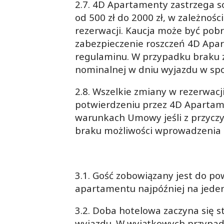
2.7. 4D Apartamenty zastrzega so
od 500 zł do 2000 zł, w zależno
rezerwacji. Kaucja może być pob
zabezpieczenie roszczeń 4D Apa
regulaminu. W przypadku braku za
nominalnej w dniu wyjazdu w spo
2.8. Wszelkie zmiany w rezerwac
potwierdzeniu przez 4D Aparta
warunkach Umowy jeśli z przycz
braku możliwości wprowadzenia 
3.1. Gość zobowiązany jest do p
apartamentu najpóźniej na jeden
3.2. Doba hotelowa zaczyna się s
wyjazdu. W wyjątkowych przypadk