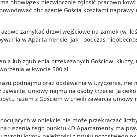
 ma obowiązek niezwłocznie zgłosić pracownikowi
powodować obciążenie Gościa kosztami naprawy n
orazowo zamykać drzwi wejściowe na zamek (w il
ywania w Apartamencie, jak i podczas nieobecnoś
enia lub zgubienia przekazanych Gościowi kluczy,
orzenia w kwocie 500 zł.
akazu podnajmu oraz oddawania w użyczenie, nie
 z zawartej umowy najmu na osoby trzecie. Jakiek
obytu razem z Gościem w chwili zawarcia umowy 
ób nocujących w obiekcie nie może przekraczać li
e naruszenia tego punktu 4D Apartamenty ma pr
wrotu kwoty należności z tytułu pozostałego okr