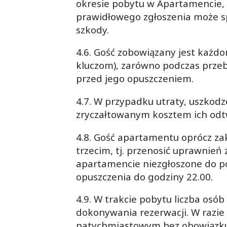
okresie pobytu w Apartamencie,
prawidłowego zgłoszenia może s
szkody.
4.6. Gość zobowiązany jest każd
kluczom), zarówno podczas przeb
przed jego opuszczeniem.
4.7. W przypadku utraty, uszkodz
zryczałtowanym kosztem ich odtw
4.8. Gość apartamentu oprócz z
trzecim, tj. przenosić uprawnień
apartamencie niezgłoszone do p
opuszczenia do godziny 22.00.
4.9. W trakcie pobytu liczba os
dokonywania rezerwacji. W razi
natychmiastowym bez obowiązku z