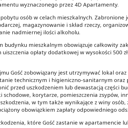
tamentu wyznaczonego przez 4D Apartamenty.
o pobytu osób w celach mieszkalnych. Zabronione 
darczej, magazynowanie i skład rzeczy, organizow
anie nadmiernej ilości alkoholu.
ym budynku mieszkalnym obowiązuje całkowity zaka
 uiszczenia opłaty dodatkowej w wysokości 500 zł
jmu Gość zobowiązany jest utrzymywać lokal oraz
tanie technicznym i higieniczno-sanitarnym ora
ronić przed uszkodzeniem lub dewastacją części 
tki schodowe, korytarze, pomieszczenia zsypów, i
uszkodzenia, w tym także wynikające z winy osób,
obciążony obowiązkiem zapłaty odpowiedniego od
uszkodzenia, które Gość zastanie w apartamencie l