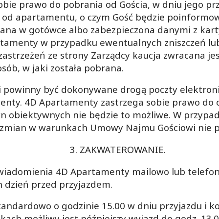
bie prawo do pobrania od Gościa, w dniu jego prz
ści od apartamentu, o czym Gość będzie poinform
rana w gotówce albo zabezpieczona danymi z kart
rtamenty w przypadku ewentualnych zniszczeń l
strzeżeń ze strony Zarządcy kaucja zwracana jest
sób, w jaki została pobrana.
ji powinny być dokonywane drogą poczty elektroni
menty. 4D Apartamenty zastrzega sobie prawo d
yn obiektywnych nie będzie to możliwe. W przyp
zmian w warunkach Umowy Najmu Gościowi nie pr
3. ZAKWATEROWANIE.
owiadomienia 4D Apartamenty mailowo lub telefoni
 dzień przed przyjazdem.
tandardowo o godzinie 15.00 w dniu przyjazdu i k
ach możliwy jest późniejszy wyjazd do godz. 13.00