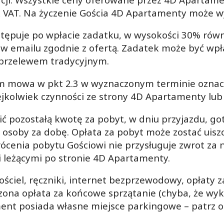
 VAT. Na życzenie Gościa 4D Apartamenty może wy
astępuje po wpłacie zadatku, w wysokości 30% rów
 w emailu zgodnie z ofertą. Zadatek może być wp
b przelewem tradycyjnym.
rym mowa w pkt 2.3 w wyznaczonym terminie ozn
jkolwiek czynności ze strony 4D Apartamenty lub 
ić pozostałą kwotę za pobyt, w dniu przyjazdu, go
d osoby za dobę. Opłata za pobyt może zostać uis
ócenia pobytu Gościowi nie przysługuje zwrot za n
 leżącymi po stronie 4D Apartamenty.
ościel, ręczniki, internet bezprzewodowy, opłaty 
czona opłata za końcowe sprzątanie (chyba, że wyk
ent posiada własne miejsce parkingowe – patrz o