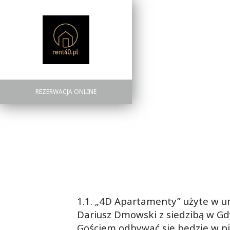
REZERWACJA ONLINE
1.1. „4D Apartamenty” użyte w 
Dariusz Dmowski z siedzibą w Gdy
Gościem odbywać się będzie w pie