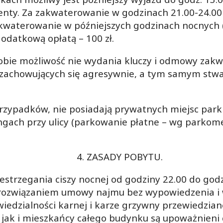
ty. Za zakwaterowanie w godzinach 21.00-24.00 G
kwaterowanie w późniejszych godzinach nocnych (p
odatkową opłatą – 100 zł.
sobie możliwość nie wydania kluczy i odmowy z
 zachowujących się agresywnie, a tym samym stw
 przypadków, nie posiadają prywatnych miejsc p
ngach przy ulicy (parkowanie płatne – wg parkome
4. ZASADY POBYTU.
zestrzegania ciszy nocnej od godziny 22.00 do god
ozwiązaniem umowy najmu bez wypowiedzenia i w
edzialności karnej i karze grzywny przewiedzian
jak i mieszkańcy całego budynku są upoważnieni 