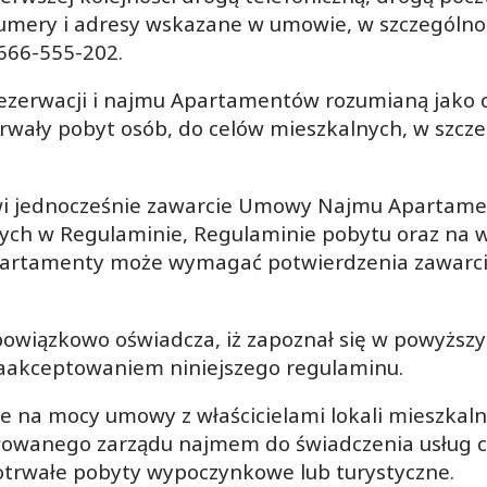
mery i adresy wskazane w umowie, w szczególno
666-555-202.
rezerwacji i najmu Apartamentów rozumianą jako 
rwały pobyt osób, do celów mieszkalnych, w szcz
owi jednocześnie zawarcie Umowy Najmu Apartam
ych w Regulaminie, Regulaminie pobytu oraz na 
Apartamenty może wymagać potwierdzenia zawar
obowiązkowo oświadcza, iż zapoznał się w powyższ
zaakceptowaniem niniejszego regulaminu.
e na mocy umowy z właścicielami lokali mieszka
wowanego zarządu najmem do świadczenia usług 
trwałe pobyty wypoczynkowe lub turystyczne.