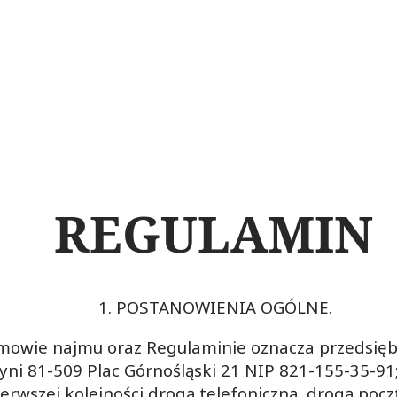
REGULAMIN
1. POSTANOWIENIA OGÓLNE.
umowie najmu oraz Regulaminie oznacza przedsię
ni 81-509 Plac Górnośląski 21 NIP 821-155-35-91;
rwszej kolejności drogą telefoniczną, drogą poczt