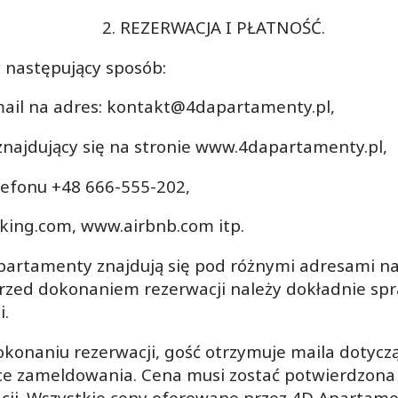
2. REZERWACJA I PŁATNOŚĆ.
 następujący sposób:
mail na adres:
kontakt@4dapartamenty.pl,
najdujący się na stronie
www.4dapartamenty.pl,
lefonu +48 666-555-202,
king.com, www.airbnb.com itp.
apartamenty znajdują się pod różnymi adresami na
przed dokonaniem rezerwacji należy dokładnie sp
i.
konaniu rezerwacji, gość otrzymuje maila dotycząc
ce zameldowania. Cena musi zostać potwierdzona
cji. Wszystkie ceny oferowane przez 4D Apartamen